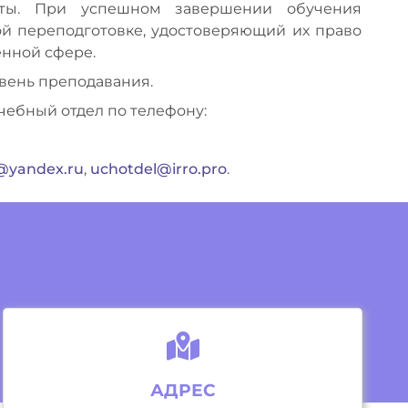
оты. При успешном завершении обучения
й переподготовке, удостоверяющий их право
енной сфере.
вень преподавания.
чебный отдел по телефону:
5@yandex.ru
,
uchotdel@irro.pro
.
АДРЕС