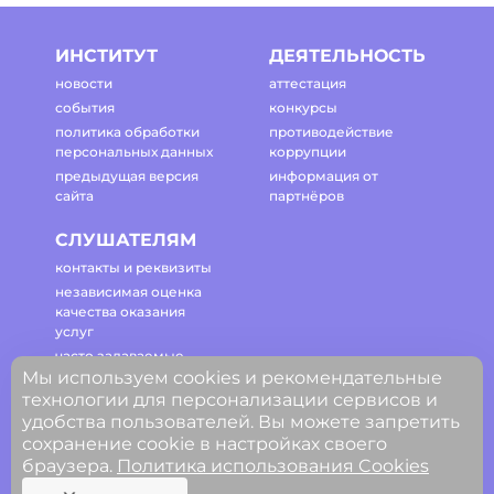
ИНСТИТУТ
ДЕЯТЕЛЬНОСТЬ
новости
аттестация
события
конкурсы
политика обработки
противодействие
персональных данных
коррупции
предыдущая версия
информация от
сайта
партнёров
СЛУШАТЕЛЯМ
контакты и реквизиты
независимая оценка
качества оказания
услуг
часто задаваемые
Мы используем cookies и рекомендательные
вопросы
технологии для персонализации сервисов и
регламент работы
удобства пользователей. Вы можете запретить
сайта
сохранение cookie в настройках своего
браузера.
Политика использования Cookies
© ГАОУ ДПО Свердловской области