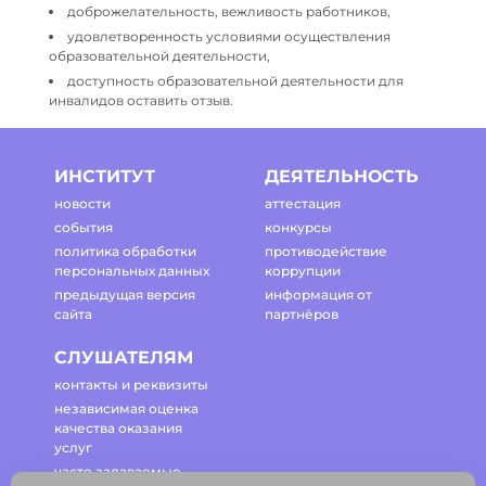
доброжелательность, вежливость работников,
удовлетворенность условиями осуществления
образовательной деятельности,
доступность образовательной деятельности для
инвалидов оставить отзыв.
ИНСТИТУТ
ДЕЯТЕЛЬНОСТЬ
новости
аттестация
события
конкурсы
политика обработки
противодействие
персональных данных
коррупции
предыдущая версия
информация от
сайта
партнёров
СЛУШАТЕЛЯМ
контакты и реквизиты
независимая оценка
качества оказания
услуг
часто задаваемые