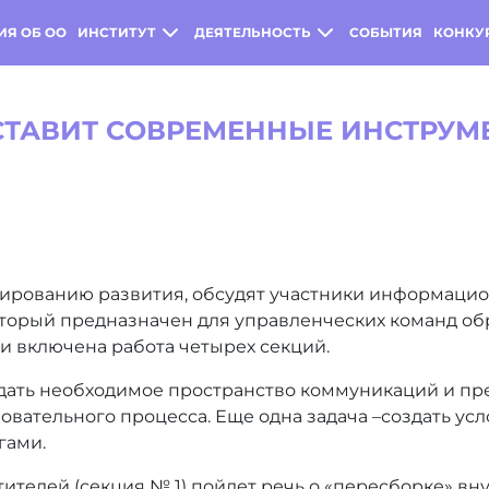
ИЯ ОБ ОО
ИНСТИТУТ
ДЕЯТЕЛЬНОСТЬ
СОБЫТИЯ
КОНКУ
СТАВИТ СОВРЕМЕННЫЕ ИНСТРУМ
ктированию развития, обсудят участники информаци
который предназначен для управленческих команд о
и включена работа четырех секций.
здать необходимое пространство коммуникаций и п
вательного процесса. Еще одна задача –создать ус
гами.
тителей (секция № 1) пойдет речь о «пересборке» в