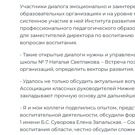
Участники диалога эмоционально и заинтере
образовательных организациях и на уровне 
системное участие в ней Института развити
профессионального педагогического образ
для заместителей директора по воспитанию 
вопросам воспитания.
- Такие открытые диалоги нужны и управлен
школы № 7 Наталья Светлакова. – Встреча п
организаций, определить векторы развития
- Удалось не только обсудить актуальные во
Ассоциации классных руководителей Нижнего
закладывают прочную основу для дальнейш
- Я и мои коллеги поделились опытом, пре
воспитательной деятельности, обсудили фо
1 имени Б.С. Суворова Елена Запальская. – С
воспитания области, честно обсудили сложн