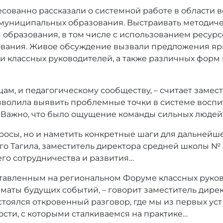
сованно рассказали о системной работе в области 
муниципальных образования. Выстраивать методичес
я образования, в том числе с использованием ресур
ования. Живое обсуждение вызвали предложения яр
и классных руководителей, а также различных форм
цам, и педагогическому сообществу, – считает заме
озволила выявить проблемные точки в системе восп
. Важно, что было ощущение команды сильных людей
просы, но и наметить конкретные шаги для дальнейш
 Тагила, заместитель директора средней школы № 3
его сотрудничества и развития…
дставленным на региональном Форуме классных руко
рматы будущих событий, – говорит заместитель ди
остоялся откровенный разговор, где мы из первых ус
ости, с которыми сталкиваемся на практике…