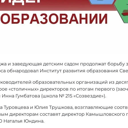
жа и заведующая детским садом продолжат борьбу з
рса обнародовал Институт развития образования Све
 руководителей образовательных организаций из дес
рое «столичных» директоров по итогам первого (заоч
 Инна Гумбатова (школа № 215 «Созвездие»).
а Туровцева и Юлия Трушкова, возглавляющие соотв
ым директорам составят директор Камышловского п
0 Наталья Юндина.