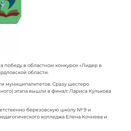
а победу в областном конкурсе «Лидер в
рдловской области.
яти муниципалитетов. Сразу шестеро
ного) этапа вышли в финал: Лариса Кулькова
етственно березовскую школу № 9 и
едагогического колледжа Елена Кочнева и