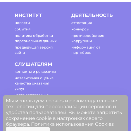
ИНСТИТУТ
ДЕЯТЕЛЬНОСТЬ
новости
аттестация
события
конкурсы
политика обработки
противодействие
персональных данных
коррупции
предыдущая версия
информация от
сайта
партнёров
СЛУШАТЕЛЯМ
контакты и реквизиты
независимая оценка
качества оказания
услуг
часто задаваемые
вопросы
Мы используем cookies и рекомендательные
технологии для персонализации сервисов и
регламент работы
сайта
удобства пользователей. Вы можете запретить
сохранение cookie в настройках своего
браузера.
Политика использования Cookies
© ГАОУ ДПО Свердловской области