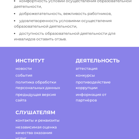
комфортность условий осуществления образовательной
деятельности,
доброжелательность, вежливость работников,
удовлетворенность условиями осуществления
образовательной деятельности,
доступность образовательной деятельности для
инвалидов оставить отзыв.
ИНСТИТУТ
ДЕЯТЕЛЬНОСТЬ
новости
аттестация
события
конкурсы
политика обработки
противодействие
персональных данных
коррупции
предыдущая версия
информация от
сайта
партнёров
СЛУШАТЕЛЯМ
контакты и реквизиты
независимая оценка
качества оказания
услуг