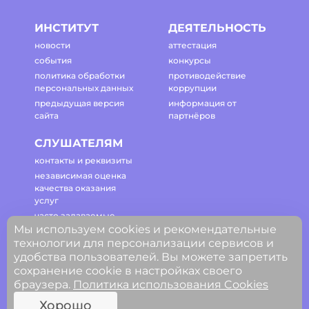
ИНСТИТУТ
ДЕЯТЕЛЬНОСТЬ
новости
аттестация
события
конкурсы
политика обработки
противодействие
персональных данных
коррупции
предыдущая версия
информация от
сайта
партнёров
СЛУШАТЕЛЯМ
контакты и реквизиты
независимая оценка
качества оказания
услуг
часто задаваемые
Мы используем cookies и рекомендательные
вопросы
технологии для персонализации сервисов и
регламент работы
удобства пользователей. Вы можете запретить
сайта
сохранение cookie в настройках своего
браузера.
Политика использования Cookies
© ГАОУ ДПО Свердловской области
Хорошо