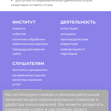
доступность образовательной деятельности для
инвалидов оставить отзыв.
ИНСТИТУТ
ДЕЯТЕЛЬНОСТЬ
новости
аттестация
события
конкурсы
политика обработки
противодействие
персональных данных
коррупции
предыдущая версия
информация от
сайта
партнёров
СЛУШАТЕЛЯМ
контакты и реквизиты
независимая оценка
качества оказания
услуг
часто задаваемые
вопросы
Мы используем cookies и рекомендательные
технологии для персонализации сервисов и
регламент работы
сайта
удобства пользователей. Вы можете запретить
сохранение cookie в настройках своего