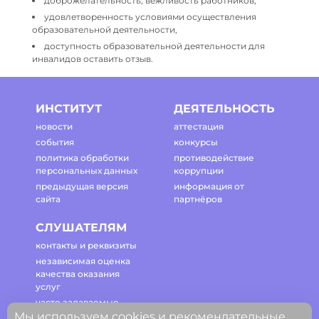
доброжелательность, вежливость работников,
удовлетворенность условиями осуществления
образовательной деятельности,
доступность образовательной деятельности для
инвалидов оставить отзыв.
ИНСТИТУТ
ДЕЯТЕЛЬНОСТЬ
новости
аттестация
события
конкурсы
политика обработки
противодействие
персональных данных
коррупции
предыдущая версия
информация от
сайта
партнёров
СЛУШАТЕЛЯМ
контакты и реквизиты
независимая оценка
качества оказания
услуг
часто задаваемые
Мы используем cookies и рекомендательные
вопросы