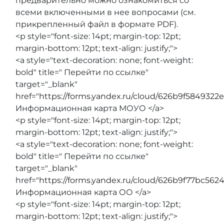
предварительно можно ознакомиться со
всеми включенными в нее вопросами (см.
прикрепленный файл в формате PDF).
<p style="font-size: 14pt; margin-top: 12pt;
margin-bottom: 12pt; text-align: justify;">
<a style="text-decoration: none; font-weight:
bold" title=" Перейти по ссылке"
target="_blank"
href="
https://forms.yandex.ru/cloud/626b9f5849322
Информационная карта МОУО </a>
<p style="font-size: 14pt; margin-top: 12pt;
margin-bottom: 12pt; text-align: justify;">
<a style="text-decoration: none; font-weight:
bold" title=" Перейти по ссылке"
target="_blank"
href="
https://forms.yandex.ru/cloud/626b9f77bc56
Информационная карта ОО </a>
<p style="font-size: 14pt; margin-top: 12pt;
margin-bottom: 12pt; text-align: justify;">