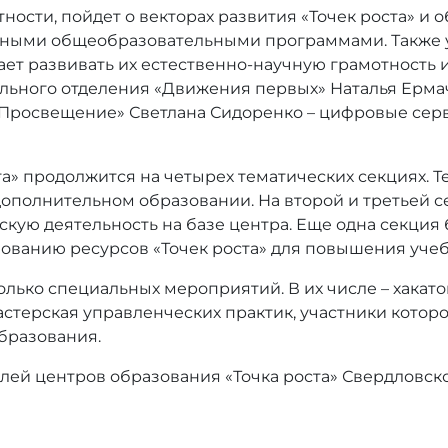
тности, пойдет о векторах развития «Точек роста» 
ными общеобразовательными программами. Также у
ет развивать их естественно-научную грамотность 
ального отделения «Движения первых» Наталья Ерма
«Просвещение» Светлана Сидоренко – цифровые серв
а» продолжится на четырех тематических секциях. Т
дополнительном образовании. На второй и третьей с
кую деятельность на базе центра. Еще одна секция
зованию ресурсов «Точек роста» для повышения уче
лько специальных мероприятий. В их числе – хакат
стерская управленческих практик, участники котор
бразования.
лей центров образования «Точка роста» Свердловско