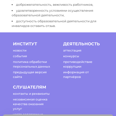
доброжелательность, вежливость работников,
удовлетворенность условиями осуществления
образовательной деятельности,
доступность образовательной деятельности для
инвалидов оставить отзыв.
ИНСТИТУТ
ДЕЯТЕЛЬНОСТЬ
новости
аттестация
события
конкурсы
политика обработки
противодействие
персональных данных
коррупции
предыдущая версия
информация от
сайта
партнёров
СЛУШАТЕЛЯМ
контакты и реквизиты
независимая оценка
качества оказания
услуг
часто задаваемые