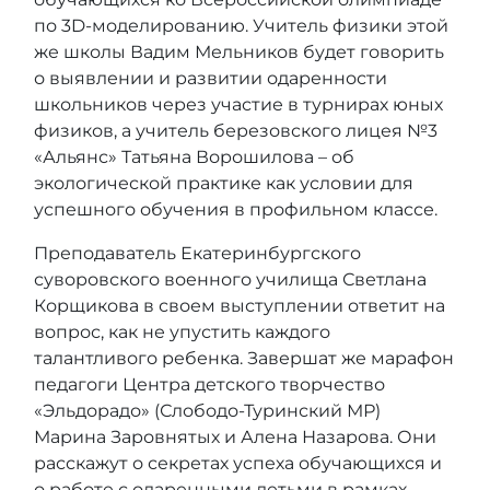
по 3D-моделированию. Учитель физики этой
же школы Вадим Мельников будет говорить
о выявлении и развитии одаренности
школьников через участие в турнирах юных
физиков, а учитель березовского лицея №3
«Альянс» Татьяна Ворошилова – об
экологической практике как условии для
успешного обучения в профильном классе.
Преподаватель Екатеринбургского
суворовского военного училища Светлана
Корщикова в своем выступлении ответит на
вопрос, как не упустить каждого
талантливого ребенка. Завершат же марафон
педагоги Центра детского творчество
«Эльдорадо» (Слободо-Туринский МР)
Марина Заровнятых и Алена Назарова. Они
расскажут о секретах успеха обучающихся и
о работе с одаренными детьми в рамках