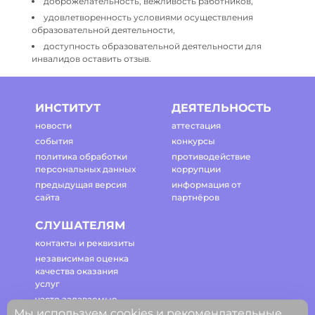
доброжелательность, вежливость работников,
удовлетворенность условиями осуществления
образовательной деятельности,
доступность образовательной деятельности для
инвалидов оставить отзыв.
ИНСТИТУТ
ДЕЯТЕЛЬНОСТЬ
новости
аттестация
события
конкурсы
политика обработки
противодействие
персональных данных
коррупции
предыдущая версия
информация от
сайта
партнёров
СЛУШАТЕЛЯМ
контакты и реквизиты
независимая оценка
качества оказания
услуг
часто задаваемые
вопросы
Мы используем cookies и рекомендательные