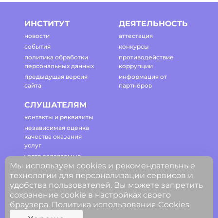
ИНСТИТУТ
ДЕЯТЕЛЬНОСТЬ
новости
аттестация
события
конкурсы
политика обработки
противодействие
персональных данных
коррупции
предыдущая версия
информация от
сайта
партнёров
СЛУШАТЕЛЯМ
контакты и реквизиты
независимая оценка
качества оказания
услуг
часто задаваемые
вопросы
Мы используем cookies и рекомендательные
технологии для персонализации сервисов и
регламент работы
сайта
удобства пользователей. Вы можете запретить
сохранение cookie в настройках своего
браузера.
Политика использования Cookies
© ГАОУ ДПО Свердловской области