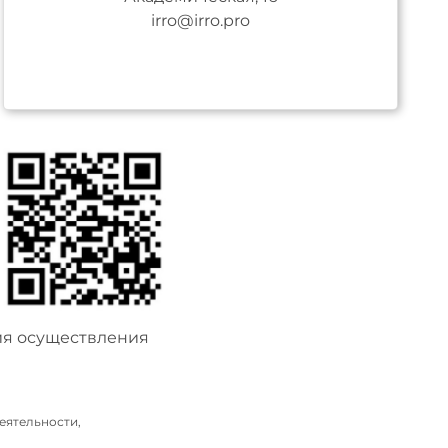
irro@irro.pro
ия осуществления
еятельности,