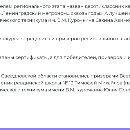
ителем регионального этапа назван десятиклассник
«Ленинградский метроном... сквозь годы». А лучшей
ского техникума им. В.М. Курочкина Сакина Азимов
онкурса определила и призеров регионального этапа
влены сертификаты, а для победителей, призеров и 
и Свердловской области становились
призерами
Всер
 ученик ревдинской школы № 13 Тимофей Михайлов (п
еского техникума имени В.М. Курочкина Юлия Поном