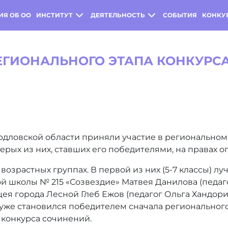
ИЯ ОБ ОО
ИНСТИТУТ
ДЕЯТЕЛЬНОСТЬ
СОБЫТИЯ
КОНКУ
ГИОНАЛЬНОГО ЭТАПА КОНКУРСА
рдловской области приняли участие в регионально
тверых из них, ставших его победителями, на правах
озрастных группах. В первой из них (5-7 классы) л
й школы № 215 «Созвездие» Матвея Данилова (педаго
ея города Лесной Глеб Ежов (педагог Ольга Хандор
уже становился победителем сначала регионального,
 конкурса сочинений.