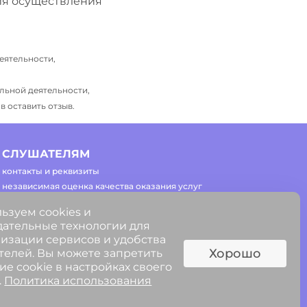
ия осуществления
еятельности,
льной деятельности,
 оставить отзыв.
СЛУШАТЕЛЯМ
контакты и реквизиты
независимая оценка качества оказания услуг
часто задаваемые вопросы
ьзуем cookies и
регламент работы сайта
ательные технологии для
изации сервисов и удобства
Хорошо
телей. Вы можете запретить
ие cookie в настройках своего
.
Политика использования