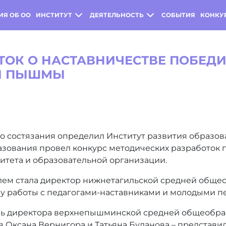
ИЯ ОБ ОО
ИНСТИТУТ
ДЕЯТЕЛЬНОСТЬ
СОБЫТИЯ
КОНКУ
ТОК О НАСТАВНИЧЕСТВЕ ПОБЕД
ЕЙ ПЫШМЫ
 состязания определил Институт развития образова
ования провел конкурс методических разработок п
итета и образовательной организации.
лем стала директор нижнетагильской средней обще
му работы с педагогами-наставниками и молодыми п
ль директора верхнепышминской средней общеобра
в Оксана Вернигора и Татьяна Буланова – представи