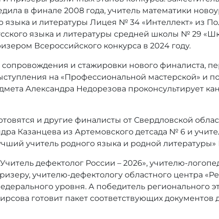
дила в финале 2008 года, учитель математики ново
ого языка и литературы Лицея № 34 «Интеллект» из 
русского языка и литературы средней школы № 29 «Шк
изером Всероссийского конкурса в 2024 году.
 сопровождения и стажировки нового финалиста, пе
ыступления на «Профессиональной мастерской» и по
дмета Александра Недорезова проконсультирует кан
отовятся и другие финалисты от Свердловской облас
дра Казанцева из Артемовского детсада № 6 и учите
учший учитель родного языка и родной литературы» 
Учитель дефектолог России – 2026», учителю-логопе
призеру, учителю-дефектологу областного центра «Р
едерального уровня. А победитель регионального эт
ирсова готовит пакет соответствующих документов д