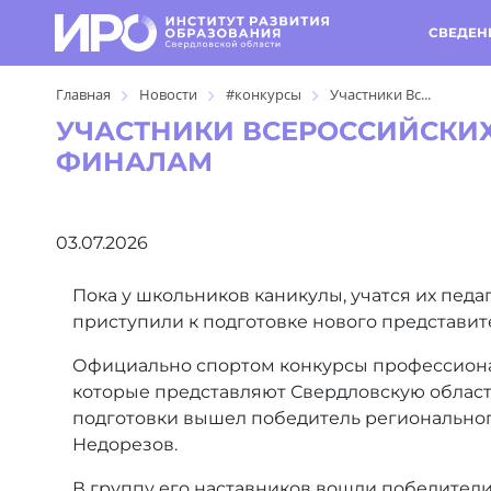
СВЕДЕН
Главная
Новости
#конкурсы
Участники Вс...
УЧАСТНИКИ ВСЕРОССИЙСКИХ
ФИНАЛАМ
03.07.2026
Пока у школьников каникулы, учатся их педа
приступили к подготовке нового представит
Официально спортом конкурсы профессионал
которые представляют Свердловскую область
подготовки вышел победитель регионального
Недорезов.
В группу его наставников вошли победители