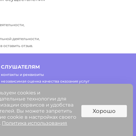
еятельности,
льной деятельности,
 оставить отзыв.
СЛУШАТЕЛЯМ
контакты и реквизиты
независимая оценка качества оказания услуг
часто задаваемые вопросы
ьзуем cookies и
регламент работы сайта
ательные технологии для
изации сервисов и удобства
Хорошо
телей. Вы можете запретить
ие cookie в настройках своего
.
Политика использования