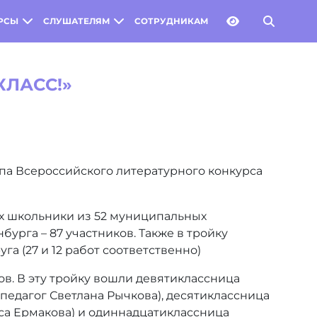
РСЫ
СЛУШАТЕЛЯМ
СОТРУДНИКАМ
КЛАСС!»
па Всероссийского литературного конкурса
их школьники из 52 муниципальных
урга – 87 участников. Также в тройку
 (27 и 12 работ соответственно)
. В эту тройку вошли девятиклассница
педагог Светлана Рычкова), десятиклассница
са Ермакова) и одиннадцатиклассница