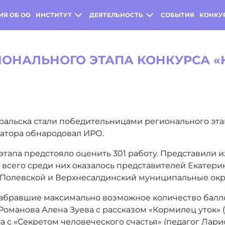
ИЯ ОБ ОО
ИНСТИТУТ
ДЕЯТЕЛЬНОСТЬ
СОБЫТИЯ
КОНКУ
ОНАЛЬНОГО ЭТАПА КОНКУРСА «
ральска стали победительницами регионального эта
ератора обнародовал ИРО.
тапа предстояло оценить 301 работу. Представили 
сего среди них оказалось представителей Екатеринб
Полевской и Верхнесалдинский муниципальные округа
абравшие максимально возможное количество баллов
Романова Алена Зуева с рассказом «Кормилец уток» (
с «Секретом человеческого счастья» (педагог Лари