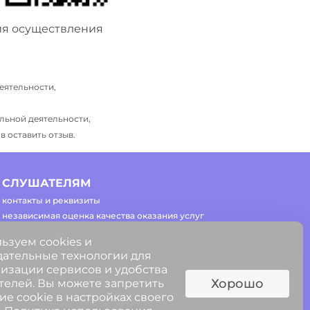
ия осуществления
еятельности,
льной деятельности,
 оставить отзыв.
СЛУШАТЕЛЯМ
контакты и реквизиты
независимая оценка качества оказания услуг
часто задаваемые вопросы
ьзуем cookies и
регламент работы сайта
ательные технологии для
изации сервисов и удобства
Хорошо
телей. Вы можете запретить
ие cookie в настройках своего