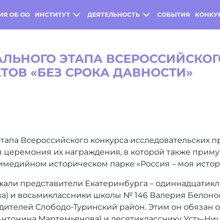
ИЯ ОБ ОО
ИНСТИТУТ
ДЕЯТЕЛЬНОСТЬ
СОБЫТИЯ
КОНКУ
ЛЬНОГО ЭТАПА ВСЕРОССИЙСКОГ
ТОВ «БЕЗ СРОКА ДАВНОСТИ»
апа Всероссийского конкурса исследовательских пр
я церемония их награждения, в которой также прим
тимедийном историческом парке «Россия – моя истори
жали представители Екатеринбурга – одиннадцатикл
а) и восьмиклассники школы № 146 Валерия Белонос
едителей Слободо-Туринский район. Этим он обязан
Антонина Мартемьянова) и десятикласснику Усть-Ни