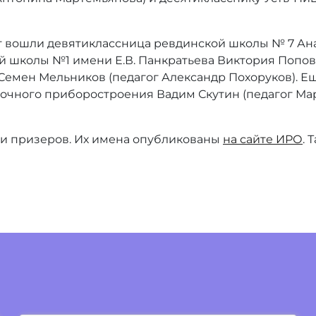
от вошли девятиклассница ревдинской школы № 7 Ан
 школы №1 имени Е.В. Панкратьева Виктория Попова
емен Мельников (педагог Александр Похоруков). Е
точного приборостроения Вадим Скутин (педагог Мар
и призеров. Их имена опубликованы
на сайте ИРО
. 