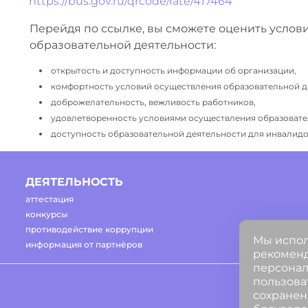
https://bus.gov.ru/qrcode/rate/417464
Перейдя по ссылке, вы сможете оценить услов
образовательной деятельности:
открытость и доступность информации об организации,
комфортность условий осуществления образовательной д
доброжелательность, вежливость работников,
удовлетворенность условиями осуществления образовате
доступность образовательной деятельности для инвалидов
ДЕЯТЕЛЬНОСТЬ
аттестация
конкурсы
противодействие коррупции
Мы испол
информация от партнёров
рекоменд
персонал
пользова
сохранен