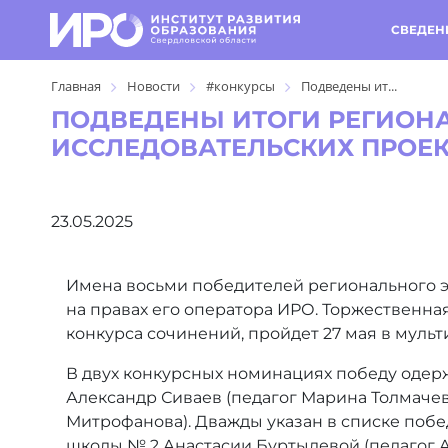
СВЕДЕН
Главная
Новости
#конкурсы
Подведены ит...
ПОДВЕДЕНЫ ИТОГИ РЕГИОНА
ИССЛЕДОВАТЕЛЬСКИХ ПРОЕК
23.05.2025
Имена восьми победителей регионального эт
на правах его оператора ИРО. Торжественна
конкурса сочинений, пройдет 27 мая в муль
В двух конкурсных номинациях победу одер
Александр Сиваев (педагог Марина Толмачев
Митрофанова). Дважды указан в списке поб
школы № 2 Анастасии Буртылевой (педагог 