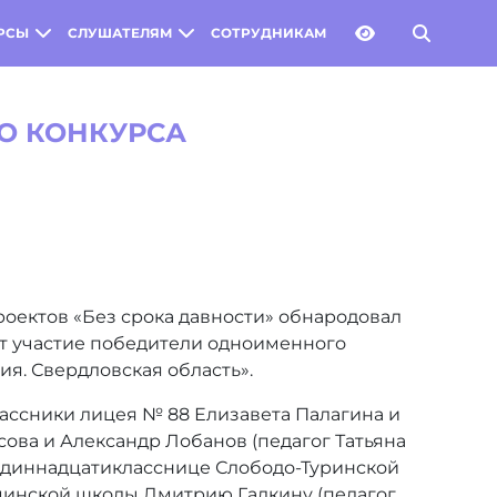
РСЫ
СЛУШАТЕЛЯМ
СОТРУДНИКАМ
О КОНКУРСА
оектов «Без срока давности» обнародовал
ут участие победители одноименного
я. Свердловская область».
ассники лицея № 88 Елизавета Палагина и
ова и Александр Лобанов (педагог Татьяна
 одиннадцатикласснице Слободо-Туринской
цинской школы Дмитрию Галкину (педагог