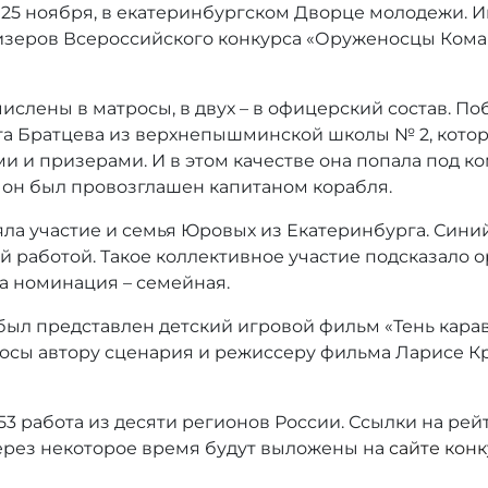
25 ноября, в екатеринбургском Дворце молодежи. 
зеров Всероссийского конкурса «Оруженосцы Кома
числены в матросы, в двух – в офицерский состав. П
га Братцева из верхнепышминской школы № 2, котор
ми и призерами. И в этом качестве она попала под к
, он был провозглашен капитаном корабля.
ла участие и семья Юровых из Екатеринбурга. Син
й работой. Такое коллективное участие подсказало 
а номинация – семейная.
ыл представлен детский игровой фильм «Тень карав
просы автору сценария и режиссеру фильма Ларисе К
53 работа из десяти регионов России. Ссылки на ре
ерез некоторое время будут выложены на
сайте кон