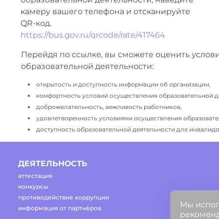
камеру вашего телефона и отсканируйте
QR-код.
https://bus.gov.ru/qrcode/rate/417464
Перейдя по ссылке, вы сможете оценить услов
образовательной деятельности:
открытость и доступность информации об организации,
комфортность условий осуществления образовательной д
доброжелательность, вежливость работников,
удовлетворенность условиями осуществления образовате
доступность образовательной деятельности для инвалидов
ДЕЯТЕЛЬНОСТЬ
аттестация
конкурсы
противодействие коррупции
Мы испол
информация от партнёров
рекоменд