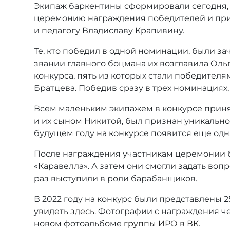
Экипаж баркентины сформировали сегодня, 
церемонию награждения победителей и при
и педагогу Владиславу Крапивину.
Те, кто победил в одной номинации, были за
звании главного боцмана их возглавила Оль
конкурса, пять из которых стали победителя
Братцева. Победив сразу в трех номинациях
Всем маленьким экипажем в конкурсе приня
и их сыном Никитой, был признан уникально
будущем году на конкурсе появится еще одн
После награждения участникам церемонии б
«Каравелла». А затем они смогли задать во
раз выступили в роли барабанщиков.
В 2022 году на конкурс были представлены 2
увидеть
здесь
. Фотографии с награждения ч
новом фотоальбоме
группы ИРО в ВК
.