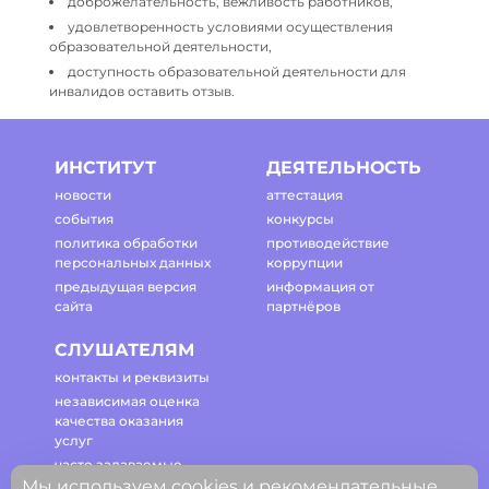
доброжелательность, вежливость работников,
удовлетворенность условиями осуществления
образовательной деятельности,
доступность образовательной деятельности для
инвалидов оставить отзыв.
ИНСТИТУТ
ДЕЯТЕЛЬНОСТЬ
новости
аттестация
события
конкурсы
политика обработки
противодействие
персональных данных
коррупции
предыдущая версия
информация от
сайта
партнёров
СЛУШАТЕЛЯМ
контакты и реквизиты
независимая оценка
качества оказания
услуг
часто задаваемые
Мы используем cookies и рекомендательные
вопросы