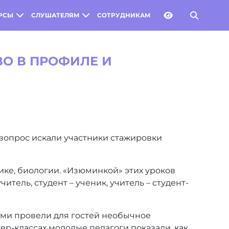
РСЫ
СЛУШАТЕЛЯМ
СОТРУДНИКАМ
ВО В ПРОФИЛЕ И
вопрос искали участники стажировки
ике, биологии. «Изюминкой» этих уроков
итель, студент – ученик, учитель – студент-
ами провели для гостей необычное
тер-классах молодые педагоги показали, как