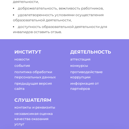
деятельности,
доброжелательность, вежливость работников,
удовлетворенность условиями осуществления
образовательной деятельности,
доступность образовательной деятельности для
инвалидов оставить отзыв.
ИНСТИТУТ
ДЕЯТЕЛЬНОСТЬ
новости
аттестация
события
конкурсы
политика обработки
противодействие
персональных данных
коррупции
предыдущая версия
информация от
сайта
партнёров
СЛУШАТЕЛЯМ
контакты и реквизиты
независимая оценка
качества оказания
услуг